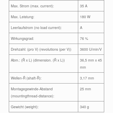
Max. Strom (max. current):
35 A
Max. Leistung:
180 W
Leerlaufstrom (no load current):
A
Wirkungsgrad:
76 %
Drehzahl: (pro V) (revolutions (per V))
3600 U/min/V
Abm.: (Ř x L) (dimension. (Ř x L))
36,5 mm x 45
mm
Wellen-Ř (shaft-Ř):
3,17 mm
Montagegewinde-Abstand
25 mm
(mountingthread-distance):
Gewicht (weight):
340 g