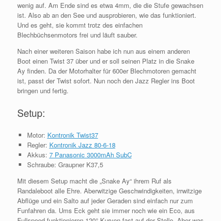
wenig auf. Am Ende sind es etwa 4mm, die die Stufe gewachsen
ist. Also ab an den See und ausprobieren, wie das funktioniert.
Und es geht, sie kommt trotz des einfachen
Blechbüchsenmotors frei und läuft sauber.
Nach einer weiteren Saison habe ich nun aus einem anderen
Boot einen Twist 37 über und er soll seinen Platz in die Snake
Ay finden. Da der Motorhalter für 600er Blechmotoren gemacht
ist, passt der Twist sofort. Nun noch den Jazz Regler ins Boot
bringen und fertig.
Setup:
Motor:
Kontronik Twist37
Regler:
Kontronik Jazz 80-6-18
Akkus:
7 Panasonic 3000mAh SubC
Schraube: Graupner K37,5
Mit diesem Setup macht die „Snake Ay“ ihrem Ruf als
Randaleboot alle Ehre. Aberwitzige Geschwindigkeiten, irrwitzige
Abflüge und ein Salto auf jeder Geraden sind einfach nur zum
Funfahren da. Ums Eck geht sie immer noch wie ein Eco, aus
Fullspeed funktionieren 120° Kurven fast auf der Stelle. Aber was