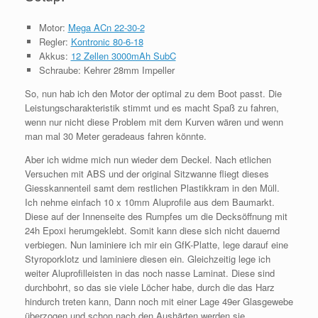
Motor:
Mega ACn 22-30-2
Regler:
Kontronic 80-6-18
Akkus:
12 Zellen 3000mAh SubC
Schraube: Kehrer 28mm Impeller
So, nun hab ich den Motor der optimal zu dem Boot passt. Die
Leistungscharakteristik stimmt und es macht Spaß zu fahren,
wenn nur nicht diese Problem mit dem Kurven wären und wenn
man mal 30 Meter geradeaus fahren könnte.
Aber ich widme mich nun wieder dem Deckel. Nach etlichen
Versuchen mit ABS und der original Sitzwanne fliegt dieses
Giesskannenteil samt dem restlichen Plastikkram in den Müll.
Ich nehme einfach 10 x 10mm Aluprofile aus dem Baumarkt.
Diese auf der Innenseite des Rumpfes um die Decksöffnung mit
24h Epoxi herumgeklebt. Somit kann diese sich nicht dauernd
verbiegen. Nun laminiere ich mir ein GfK-Platte, lege darauf eine
Styroporklotz und laminiere diesen ein. Gleichzeitig lege ich
weiter Aluprofilleisten in das noch nasse Laminat. Diese sind
durchbohrt, so das sie viele Löcher habe, durch die das Harz
hindurch treten kann, Dann noch mit einer Lage 49er Glasgewebe
überzogen und schon nach den Aushärten werden sie