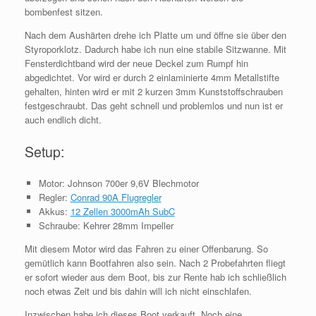
bombenfest sitzen.
Nach dem Aushärten drehe ich Platte um und öffne sie über den
Styroporklotz. Dadurch habe ich nun eine stabile Sitzwanne. Mit
Fensterdichtband wird der neue Deckel zum Rumpf hin
abgedichtet. Vor wird er durch 2 einlaminierte 4mm Metallstifte
gehalten, hinten wird er mit 2 kurzen 3mm Kunststoffschrauben
festgeschraubt. Das geht schnell und problemlos und nun ist er
auch endlich dicht.
Setup:
Motor: Johnson 700er 9,6V Blechmotor
Regler:
Conrad 90A Flugregler
Akkus:
12 Zellen 3000mAh SubC
Schraube: Kehrer 28mm Impeller
Mit diesem Motor wird das Fahren zu einer Offenbarung. So
gemütlich kann Bootfahren also sein. Nach 2 Probefahrten fliegt
er sofort wieder aus dem Boot, bis zur Rente hab ich schließlich
noch etwas Zeit und bis dahin will ich nicht einschlafen.
Inzwischen habe ich dieses Boot verkauft. Noch eine