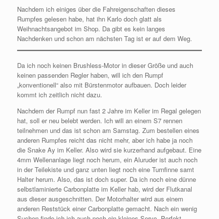
Nachdem ich einiges über die Fahreigenschaften dieses
Rumpfes gelesen habe, hat ihn Karlo doch glatt als
Weihnachtsangebot im Shop. Da gibt es kein langes
Nachdenken und schon am nächsten Tag ist er auf dem Weg.
Da ich noch keinen Brushless-Motor in dieser Größe und auch
keinen passenden Regler haben, will ich den Rumpf
„konventionell“ also mit Bürstenmotor aufbauen. Doch leider
kommt ich zeitlich nicht dazu.
Nachdem der Rumpf nun fast 2 Jahre im Keller im Regal gelegen
hat, soll er neu belebt werden. Ich will an einem S7 rennen
teilnehmen und das ist schon am Samstag. Zum bestellen eines
anderen Rumpfes reicht das nicht mehr, aber ich habe ja noch
die Snake Ay im Keller. Also wird sie kurzerhand aufgebaut. Eine
4mm Wellenanlage liegt noch herum, ein Aluruder ist auch noch
in der Teilekiste und ganz unten liegt noch eine Turnfinne samt
Halter herum. Also, das ist doch super. Da ich noch eine dünne
selbstlaminierte Carbonplatte im Keller hab, wird der Flutkanal
aus dieser ausgeschnitten. Der Motorhalter wird aus einem
anderen Reststück einer Carbonplatte gemacht. Nach ein wenig
Suchen finde ich ich auch noch ein kleines Servo. Perfekt.