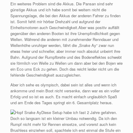
Ein weiteres Problem sind die Akkus. Die Pansan sind sehr
günstige Akkus und ich habe somit bei weitem nicht die
Spannungslage, die bei den Akkus der anderen Fahrer zu finden
ist. Somit fehlt mir hörbar Drehzahl und aufgrund der
Einheitsmotoren auch Geschwindigkeit.Aber was positiv auffällt
gegenüber den anderen Booten ist ihre Unempfindlichkeit gegen
Wellen. Während die anderen mit zunehmender Renndauer und
Wellenhöhe unruhiger werden, fährt die „Snake Ay“ zwar nun
etwas freier und schneller, aber immer noch absolut unbeirrt ihre
Bahn. Aufgrund der Rumpfbreite und des Bodeneffektes schwebt
sie förmlich von Welle zu Wellen um dann aber bei den Bojen wie
ein Eco ums Eck zu gehen. Doch das reicht leider nicht um die
fehlende Geschwindigkeit auszugleichen.
Aber ich sehe es olympisch, dabei sein ist alles und wenn ich
ankomme und mein Boot nicht versenke, dann war es ein voller
Erfolg und so ist es auch. Es macht einfach unglaublich Spaß
und am Ende des Tages springt ein 6. Gesamtplatz heraus.
Diese Setup habe ich fast 2 Jahre gefahren.
Doch so langsam ist ein kleiner Umbau notwendig. Da ich den
Rumpf nicht mehr für Rennen einsetze, und vorerst auch kein
Brushless einziehen soll, spachtele ich erst einmal die Stufe ein