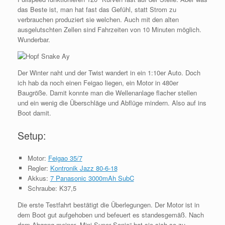
das Beste ist, man hat fast das Gefühl, statt Strom zu
verbrauchen produziert sie welchen. Auch mit den alten
ausgelutschten Zellen sind Fahrzeiten von 10 Minuten möglich.
Wunderbar.
Der Winter naht und der Twist wandert in ein 1:10er Auto. Doch
ich hab da noch einen Feigao liegen, ein Motor in 480er
Baugröße. Damit konnte man die Wellenanlage flacher stellen
und ein wenig die Überschläge und Abflüge mindern. Also auf ins
Boot damit.
Setup:
Motor:
Feigao 35/7
Regler:
Kontronik Jazz 80-6-18
Akkus:
7 Panasonic 3000mAh SubC
Schraube: K37,5
Die erste Testfahrt bestätigt die Überlegungen. Der Motor ist in
dem Boot gut aufgehoben und befeuert es standesgemäß. Nach
dem Abgang meiner „Mini Super Sonic“ hat sie sich so zu