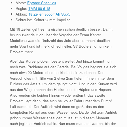
Motor:
Flyware Shark 20
Regler:
TMM 80-6-18
Akkus:
18 Zellen 3000mAh SubC
Schraube: Kehrer 28mm Impeller
Mit 18 Zellen geht es inzwischen schon deutlich besser. Damit
bin ich zwar deutlich über der Vorgabe der Firma Kehrer
Modellbau was die Drehzahl des Jets aber es macht deutlich
mehr Spaß und ist merklich schneller. S7 Boote sind nun kein
Problem mehr.
Aber das Kurvenproblem besteht weiter.Und hinzu kommt nun
noch zwei Probleme auf der Gerade. Bei Vollgas beginnt sie sich
nach etwa 20 Metern ohne Lenkbefehl ein zu drehen. Der
Versuch dies mit Hilfe von 2 etwa 2cm tiefen Finnen hinter dem
Einlass des Jets zu mildern gelingt nicht. Und in den Kurven wird
aus den Wegrutschen des Hecks nun ein Hüpfen und Hopsen.
Also werden die beiden Finnen wieder entfernt. das zweite
Problem liegt darin, das sich bei voller Fahrt unter dem Rumpf
Luft sammelt. Der Auftrieb wird dann so groß, das es den
kompletten Rumpf aus dem Wasser hebt. Da der Jet zum Antrieb
jedoch immer Wasser ansaugen muss ist in diesem Moment
auch jeglicher Vortrieb dahin. Nun muss man erst warten, bis der