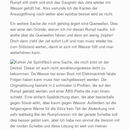
Rumpf still steht und sich das Saugrohr des Jets wieder mit
Wasser gefüllt hat. Also verrunde ich die Kanten der
Ansaugöffnung noch weiter aber spürbar besser wird es nicht.
Ein weitere Sache die mich gehörig ärgert sind Querwellen. Dies
war einer den Gründe, warum ich mir diesen Rumpf kaufte. Ich
wollte über die Querwellen fahren und dann ein wenig „hüpfen“
Doch dann zieht der Jet sofort Luft und man muss wieder bis
zum Stillstand warten, damit er sich mit Wasser füllt und man
weiterfahren kann.
Noch eine Sache, die mich stört ist der
Deckel. Dieser ist auch nicht annäherungsweise dicht zu
bekommen. Da Wasser bei einen Boot mit Elektroantrieb fatale
Folgen haben kann muss hier nachgebessert werden. Die
Originallösung besteht in 2 schmalen U-Profilen, die auf den
Rumpf geklebt werden und einer ABS-Platte die man hinein
schiebt. Eine einfach Spaltdichtung eben, die aber bestenfalls
gegen Staub wirkt, aber kaum gegen Wasser. Außerdem ist die
tiefgezogene Wanne für die Sitze kein Teil der Abdeckung und
sehr wabbelig.Bei der Rumpfversion mit der gerade Scheibe soll
dies besser gelöst sein, aber ich habe nun einmal die Version mit
der runden Scheibe und diese Lösung ist weit von meinen